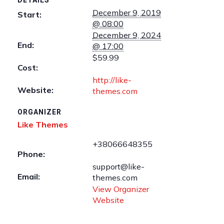
DETAILS
December 9, 2019
Start:
@ 08:00
December 9, 2024
End:
@ 17:00
$59.99
Cost:
http://like-
Website:
themes.com
ORGANIZER
Like Themes
+38066648355
Phone:
support@like-
Email:
themes.com
View Organizer
Website